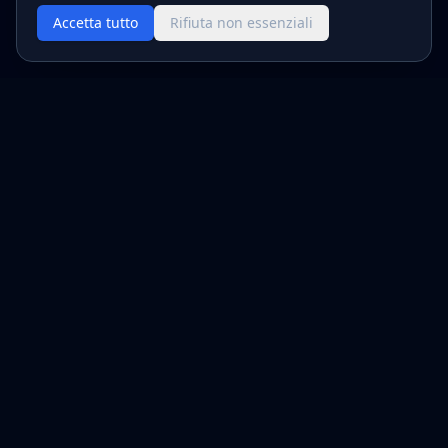
Accetta tutto
Rifiuta non essenziali
Edoardo Traina
Pilota Kart
Giovane talento del karting italiano, campione italiano
Easykart U10 2024. In pista con passione e determinazione
per AV Racing - Parolin.
Link Rapidi
Home
Curriculum
Palmares